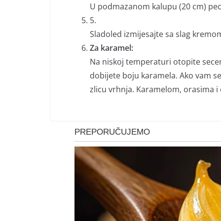
U podmazanom kalupu (20 cm) pecit
5.
Sladoled izmijesajte sa slag kremom
Za karamel:
Na niskoj temperaturi otopite secer
dobijete boju karamela. Ako vam s
zlicu vrhnja. Karamelom, orasima i c