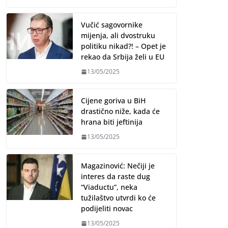
Vučić sagovornike
mijenja, ali dvostruku
politiku nikad?! – Opet je
rekao da Srbija želi u EU
13/05/2025
Cijene goriva u BiH
drastično niže, kada će
hrana biti jeftinija
13/05/2025
Magazinović: Nečiji je
interes da raste dug
“Viaductu”, neka
tužilaštvo utvrdi ko će
podijeliti novac
13/05/2025