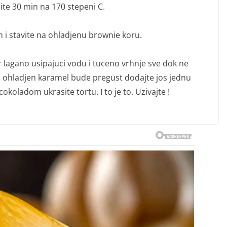
e 30 min na 170 stepeni C.
 i stavite na ohladjenu brownie koru.
 lagano usipajuci vodu i tuceno vrhnje sve dok ne
e ohladjen karamel bude pregust dodajte jos jednu
okoladom ukrasite tortu. I to je to. Uzivajte !