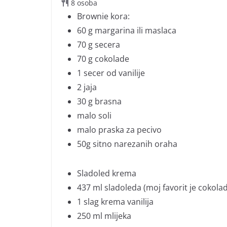
8 osoba
Brownie kora:
60 g
margarina ili maslaca
70 g
secera
70 g
cokolade
1
secer od vanilije
2
jaja
30 g
brasna
malo soli
malo praska za pecivo
50g
sitno narezanih oraha
Sladoled krema
437 ml
sladoleda (moj favorit je cokola
1
slag krema vanilija
250 ml
mlijeka