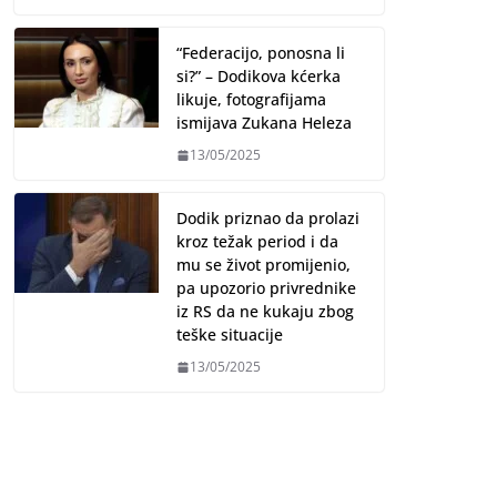
“Federacijo, ponosna li
si?” – Dodikova kćerka
likuje, fotografijama
ismijava Zukana Heleza
13/05/2025
Dodik priznao da prolazi
kroz težak period i da
mu se život promijenio,
pa upozorio privrednike
iz RS da ne kukaju zbog
teške situacije
13/05/2025