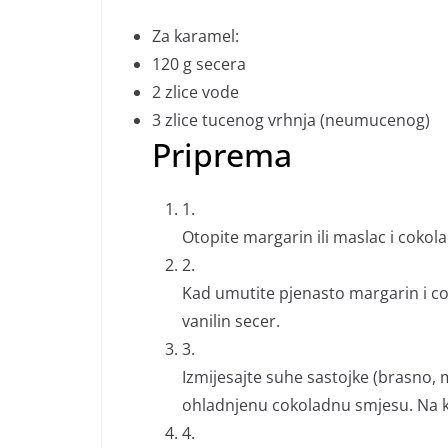
Za karamel:
120 g
secera
2
zlice vode
3
zlice tucenog vrhnja (neumucenog)
Priprema
1.
Otopite margarin ili maslac i coko
2.
Kad umutite pjenasto margarin i cok
vanilin secer.
3.
Izmijesajte suhe sastojke (brasno, m
ohladnjenu cokoladnu smjesu. Na k
4.