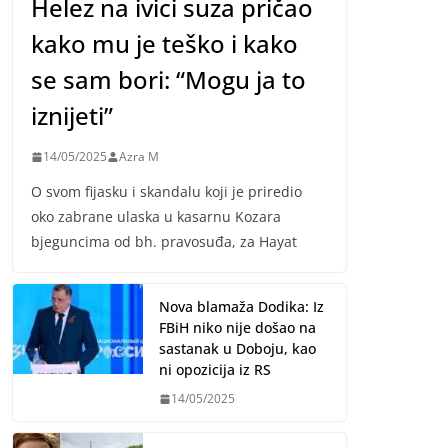
Helez na ivici suza pričao
kako mu je teško i kako
se sam bori: “Mogu ja to
iznijeti”
14/05/2025
Azra M
O svom fijasku i skandalu koji je priredio
oko zabrane ulaska u kasarnu Kozara
bjeguncima od bh. pravosuđa, za Hayat
Nova blamaža Dodika: Iz
FBiH niko nije došao na
sastanak u Doboju, kao
ni opozicija iz RS
14/05/2025